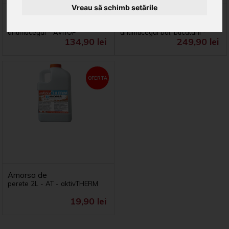
Vreau să schimb setările
SuperLavabila KLIMA
SuperLavabila KLIMA
4Litri
-
termoizolanta,
8
L
-
vopsea
superlavabila,
antimucegai
-
AVITOP
antimucegai
bai,
bucatarii
-
134,90 lei
249,90 lei
AVITOP
OFERTA
Amorsa de
perete
2L
-
AT
-
aktivTHERM
19,90 lei