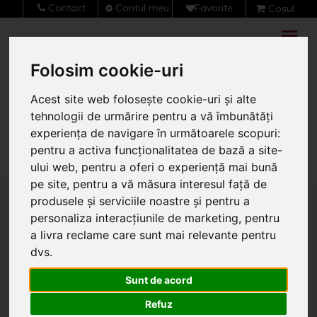
Contact
Contul meu
Favorite
Coșul
meu (0)
Folosim cookie-uri
Acest site web folosește cookie-uri și alte
Acasa
>
Lavabile Si Vopsele Speciale
>
Avitop Pentru
tehnologii de urmărire pentru a vă îmbunătăți
Baie Si Bucatarie
experiența de navigare în următoarele scopuri:
pentru a activa funcționalitatea de bază a site-
AVITOP PENTRU BAIE SI BUCATARIE
ului web
,
pentru a oferi o experiență mai bună
pe site
,
pentru a vă măsura interesul față de
produsele și serviciile noastre și pentru a
NOU
OFERTA
OFERTA
personaliza interacțiunile de marketing
,
pentru
a livra reclame care sunt mai relevante pentru
dvs
.
Sunt de acord
Refuz