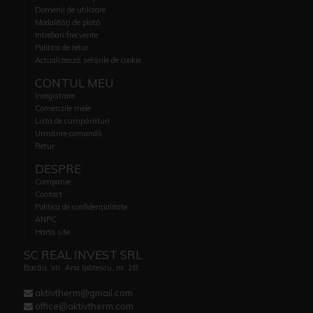
Domenii de utilizare
Modalități de plată
Intrebari frecvente
Politica de retur
Actualizează setările de cookie
CONTUL MEU
Inregistrare
Comenzile mele
Lista de cumpărături
Urmărire comandă
Retur
DESPRE
Companie
Contact
Politica de confidențialitate
ANPC
Harta site
SC REAL INVEST SRL
Bacău, str. Ana Ipătescu, nr. 2B
aktivtherm@gmail.com
office@aktivtherm.com