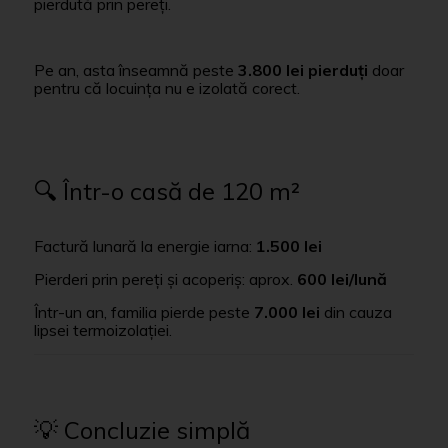
pierdută prin pereți.
Pe an, asta înseamnă peste
3.800 lei pierduți
doar
pentru că locuința nu e izolată corect.
🔍 Într-o casă de 120 m²
Factură lunară la energie iarna:
1.500 lei
Pierderi prin pereți și acoperiș: aprox.
600 lei/lună
Într-un an, familia pierde peste
7.000 lei
din cauza
lipsei termoizolației.
💡 Concluzie simplă