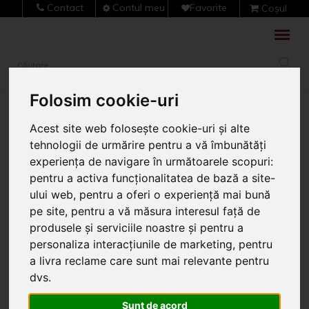
Contact
Contul meu
Favorite
Coșul
meu (0)
Folosim cookie-uri
Acest site web folosește cookie-uri și alte
Vezi alte sectiuni
tehnologii de urmărire pentru a vă îmbunătăți
experiența de navigare în următoarele scopuri:
<< Înapoi
pentru a activa funcționalitatea de bază a site-
ului web
,
pentru a oferi o experiență mai bună
Cât pierzi cu adevărat
pe site
,
pentru a vă măsura interesul față de
dacă ignori
produsele și serviciile noastre și pentru a
personaliza interacțiunile de marketing
,
pentru
termoizolarea
a livra reclame care sunt mai relevante pentru
locuinței? Studiu de
dvs
.
Sunt de acord