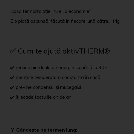
Lipsa termoizolației nu e „o economie”.
E o plată ascunsă, făcută în fiecare lună către… frig.
✅ Cum te ajută aktivTHERM®
✔️ reduce pierderile de energie cu până la 30%
✔️ menține temperatura constantă în casă
✔️ previne condensul și mucegaiul
✔️ îți scade facturile an de an
🎯
Gândește pe termen lung: