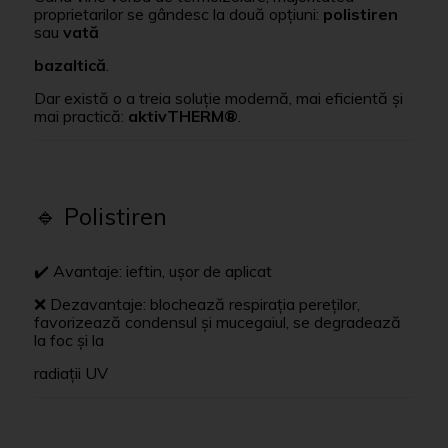
proprietarilor se gândesc la două opțiuni:
polistiren
sau
vată
bazaltică
.
Dar există o a treia soluție modernă, mai eficientă și
mai practică:
aktivTHERM®
.
🔹 Polistiren
✔️ Avantaje: ieftin, ușor de aplicat
❌ Dezavantaje: blochează respirația pereților,
favorizează condensul și mucegaiul, se degradează
la foc și la
radiații UV