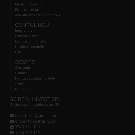
Intrebari frecvente
Politica de retur
Actualizează setările de cookie
CONTUL MEU
Inregistrare
Comenzile mele
Lista de cumpărături
Urmărire comandă
Retur
DESPRE
Companie
Contact
Politica de confidențialitate
ANPC
Harta site
SC REAL INVEST SRL
Bacău, str. Ana Ipătescu, nr. 2B
aktivtherm@gmail.com
office@aktivtherm.com
0745.161.111
0744.112.112