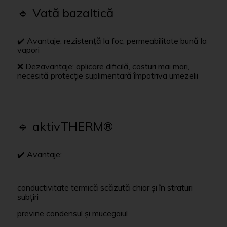
🔹 Vată bazaltică
✔️ Avantaje: rezistență la foc, permeabilitate bună la
vapori
❌ Dezavantaje: aplicare dificilă, costuri mai mari,
necesită protecție suplimentară împotriva umezelii
🔹 aktivTHERM®
✔️ Avantaje:
conductivitate termică scăzută chiar și în straturi
subțiri
previne condensul și mucegaiul