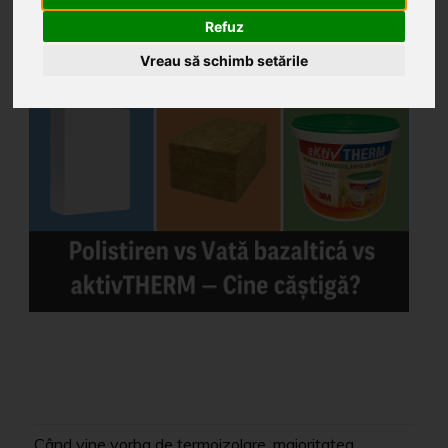
câștigă?
Refuz
Vreau să schimb setările
Când vine vorba de termoizolare, majoritatea