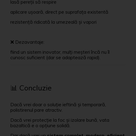
lasă pereții să respire
aplicare ușoară, direct pe suprafața existentă
rezistență ridicată la umezeală și vapori
❌ Dezavantaje:
fiind un sistem inovator, mulți meșteri încă nu îl
cunosc suficient (dar se adaptează rapid).
📊 Concluzie
Dacă vrei doar o soluție ieftină și temporară,
polistirenul pare atractiv.
Dacă vrei protecție la foc și izolare bună, vata
bazaltică e o opțiune solidă.
Dar dacă vrei un
sistem complet, modern, eficient